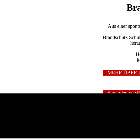
Bra
Aus einer spont
Brandschutz­-Schu
hera
He
k
MEHR ÜBER 
Synergien verstä