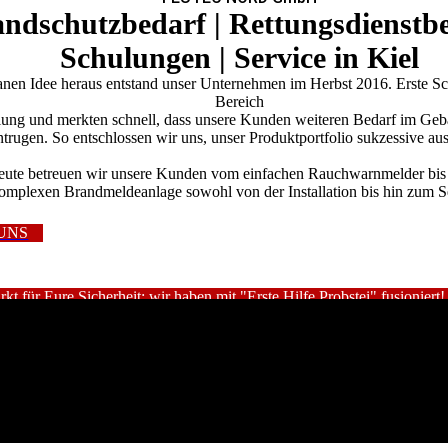
ndschutzbedarf | Rettungsdienstbe
Schulungen | Service in Kiel
anen Idee heraus entstand unser Unternehmen im Herbst 2016. Erste Sc
Bereich
lung und merkten schnell, dass unsere Kunden weiteren Bedarf im Ge
ntrugen. So entschlossen wir uns, unser Produktportfolio sukzessive a
ute betreuen wir unsere Kunden vom einfachen Rauchwarnmelder bis 
omplexen Brandmeldeanlage sowohl von der Installation bis hin zum S
UNS
rkt für Eure Sicherheit: wir haben mit "Erste Hilfe Probstei" fusioniert!